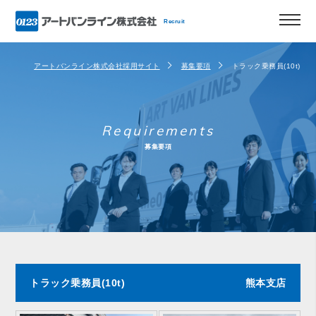
Recruit
アートバンライン株式会社採用サイト
募集要項
トラック乗務員(10t)
Requirements
募集要項
トラック乗務員(10t)
熊本支店