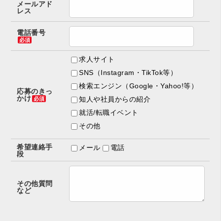
メールアド
レス
電話番号
必須
求人サイト
SNS（Instagram・TikTok等）
検索エンジン（Google・Yahoo!等）
応募のきっ
かけ
知人や社員からの紹介
必須
就活/転職イベント
その他
希望連絡手
メール
電話
段
その他質問
など