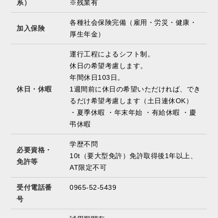
系）
※残業有
各種社会保険完備（雇用・労災・健康・
加入保険
厚生年金）
運行工程によるシフト制。
休日の希望考慮します。
年間休日103日。
休日・休暇
1週間前に休日の希望いただければ、でき
るだけ希望考慮します（土日連休OK）
・夏季休暇 ・年末年始 ・有給休暇 ・慶
弔休暇
学歴不問
必要資格・
10t（要大型免許）免許取得後1年以上、
免許等
AT限定不可
受付電話番
0965-52-5439
号