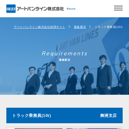
Recruit
アートバンライン株式会社採用サイト
募集要項
トラック乗務員(10t)
Requirements
募集要項
トラック乗務員(10t)
舞洲支店