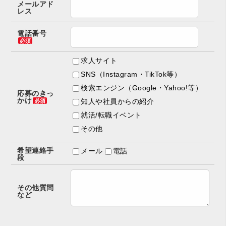
メールアド
レス
電話番号
必須
求人サイト
SNS（Instagram・TikTok等）
検索エンジン（Google・Yahoo!等）
応募のきっ
かけ
知人や社員からの紹介
必須
就活/転職イベント
その他
希望連絡手
メール
電話
段
その他質問
など