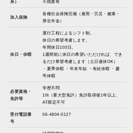
系）
※残業有
各種社会保険完備（雇用・労災・健康・
加入保険
厚生年金）
運行工程によるシフト制。
休日の希望考慮します。
年間休日103日。
休日・休暇
1週間前に休日の希望いただければ、でき
るだけ希望考慮します（土日連休OK）
・夏季休暇 ・年末年始 ・有給休暇 ・慶
弔休暇
学歴不問
必要資格・
10t（要大型免許）免許取得後1年以上、
免許等
AT限定不可
受付電話番
06-4804-0127
号