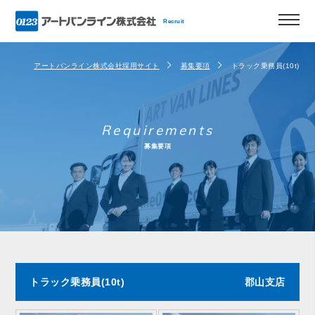
Recruit
アートバンライン株式会社採用サイト
募集要項
トラック乗務員(10t)
Requirements
募集要項
トラック乗務員(10t)
郡山支店