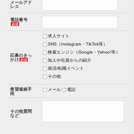
メールアド
レス
電話番号
必須
求人サイト
SNS（Instagram・TikTok等）
検索エンジン（Google・Yahoo!等）
応募のきっ
かけ
知人や社員からの紹介
必須
就活/転職イベント
その他
希望連絡手
メール
電話
段
その他質問
など