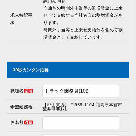
試用期間有
※通常の時間外手当等の割増賃金に上乗
求人特記事
せして支給する当社独自の割増賃金があ
項
ります。
時間外手当等と上乗せ支給分を含めて割
増賃金として支給しています。
30秒カンタン応募
職種名
必須
【郡山支店】 〒969-1104 福島県本宮市
希望勤務地
荒井甲斐1-1
お名前
必須