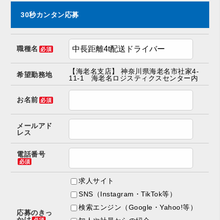
30秒カンタン応募
職種名
必須
【海老名支店】 神奈川県海老名市社家4-
希望勤務地
11-1 海老名ロジスティクスセンター内
お名前
必須
メールアド
レス
電話番号
必須
求人サイト
SNS（Instagram・TikTok等）
検索エンジン（Google・Yahoo!等）
応募のきっ
かけ
必須